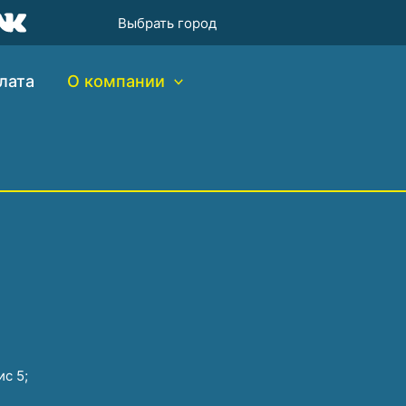
×
×
Выбрать город
лата
О компании
ис 5;